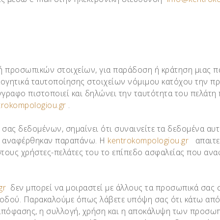
ή προσωπικών στοιχείων, για παράδοση ή κράτηση μιας πα
ολογητικά ταυτοποίησης στοιχείων νόμιμου κατόχου την πρ
γραφο πιστοποιεί και δηλώνει την ταυτότητα του πελάτη 
trokompologiou.gr
.
σας δεδομένων, σημαίνει ότι συναινείτε τα δεδομένα αυ
υ αναφέρθηκαν παραπάνω. Η
kentrokompologiou.gr
απαιτεί
 στους χρήστες-πελάτες του το επίπεδο ασφαλείας που α
gr
δεν μπορεί να μοιραστεί με άλλους τα προσωπικά σας σ
υ οδού. Παρακαλούμε όπως λάβετε υπόψη σας ότι κάτω από
 απόφασης, η συλλογή, χρήση και η αποκάλυψη των προσω