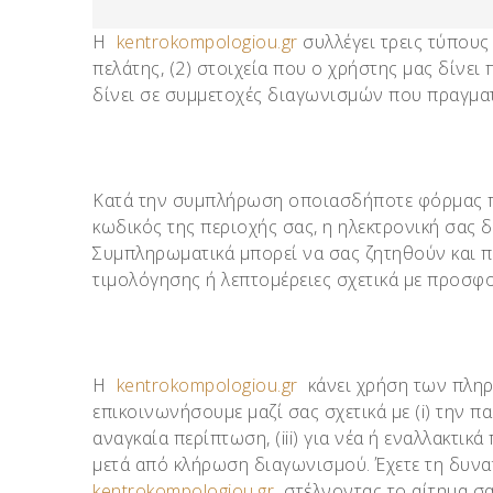
Η
kentrokompologiou.gr
συλλέγει τρεις τύπους
πελάτης, (2) στοιχεία που ο χρήστης μας δίνει
δίνει σε συμμετοχές διαγωνισμών που πραγματ
Κατά την συμπλήρωση οποιασδήποτε φόρμας πα
κωδικός της περιοχής σας, η ηλεκτρονική σας 
Συμπληρωματικά μπορεί να σας ζητηθούν και π
τιμολόγησης ή λεπτομέρειες σχετικά με προσφο
Η
kentrokompologiou.gr
κάνει χρήση των πληρ
επικοινωνήσουμε μαζί σας σχετικά με (i) την π
αναγκαία περίπτωση, (iii) για νέα ή εναλλακτικ
μετά από κλήρωση διαγωνισμού. Έχετε τη δυνατ
kentrokompologiou.gr
στέλνοντας το αίτημα σα