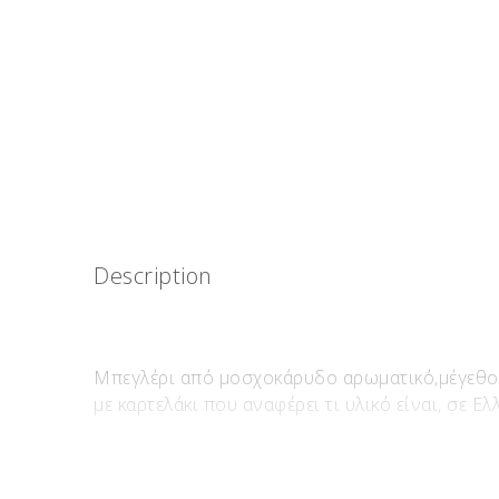
Description
Μπεγλέρι από μοσχοκάρυδο αρωματικό,μέγεθος 
με καρτελάκι που αναφέρει τι υλικό είναι, σε Ελ