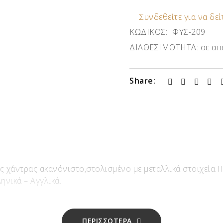
Συνδεθείτε για να δείτ
ΚΩΔΙΚΟΣ:
ΦΥΣ-209
ΔΙΑΘΕΣΙΜΟΤΗΤΑ:
σε απ
Share:
χάντρας ακανόνιστο,στολισμένο με μεταλλικά στοιχεία.Π
ληνικά – Αγγλικά.
ΠΕΡΙΣΣΟΤΕΡΑ