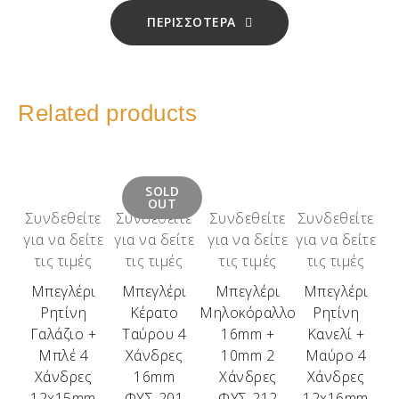
ΠΕΡΙΣΣΟΤΕΡΑ
Related products
SOLD
OUT
Συνδεθείτε
Συνδεθείτε
Συνδεθείτε
Συνδεθείτε
για να δείτε
για να δείτε
για να δείτε
για να δείτε
τις τιμές
τις τιμές
τις τιμές
τις τιμές
Μπεγλέρι
Μπεγλέρι
Μπεγλέρι
Μπεγλέρι
Ρητίνη
Κέρατο
Μηλοκόραλλο
Ρητίνη
Γαλάζιο +
Ταύρου 4
16mm +
Κανελί +
Μπλέ 4
Χάνδρες
10mm 2
Μαύρο 4
Χάνδρες
16mm
Χάνδρες
Χάνδρες
12x15mm
ΦΥΣ-201
ΦΥΣ-212
12x16mm