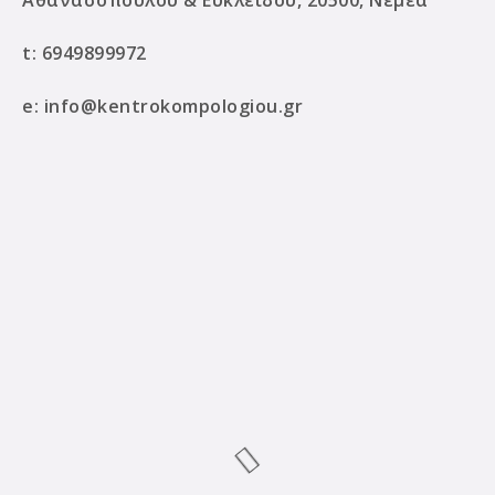
Αθανασοπούλου & Ευκλείδου, 20500, Νεμέα
t:
6949899972
e:
info@kentrokompologiou.gr