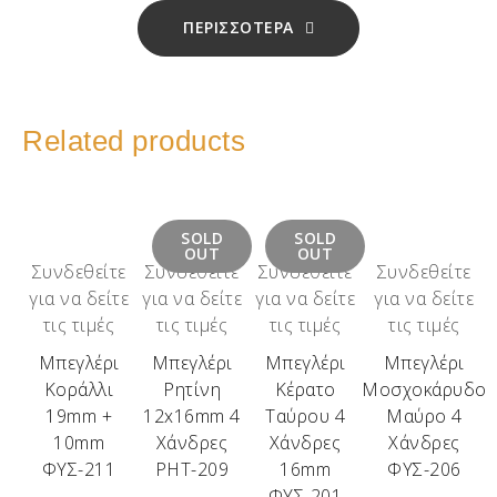
ΠΕΡΙΣΣΟΤΕΡΑ
Related products
SOLD
SOLD
OUT
OUT
Συνδεθείτε
Συνδεθείτε
Συνδεθείτε
Συνδεθείτε
για να δείτε
για να δείτε
για να δείτε
για να δείτε
τις τιμές
τις τιμές
τις τιμές
τις τιμές
Μπεγλέρι
Μπεγλέρι
Μπεγλέρι
Μπεγλέρι
Κοράλλι
Ρητίνη
Κέρατο
Μοσχοκάρυδο
19mm +
12x16mm 4
Ταύρου 4
Μαύρο 4
10mm
Χάνδρες
Χάνδρες
Χάνδρες
ΦΥΣ-211
ΡΗΤ-209
16mm
ΦΥΣ-206
ΦΥΣ-201