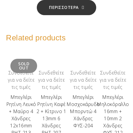
ΠΕΡΙΣΣΟΤΕΡΑ
Related products
SOLD
OUT
Συνδεθείτε
Συνδεθείτε
Συνδεθείτε
Συνδεθείτε
για να δείτε
για να δείτε
για να δείτε
για να δείτε
τις τιμές
τις τιμές
τις τιμές
τις τιμές
Μπεγλέρι
Μπεγλέρι
Μπεγλέρι
Μπεγλέρι
Ρητίνη Λευκό
Ρητίνη Καφέ
Μοσχοκάρυδο
Μηλοκόραλλο
+ Μαύρο 4
2 + Κίτρινο 1
Μπορντώ 4
16mm +
Χάνδρες
13mm 6
Χάνδρες
10mm 2
12x16mm
Χάνδρες
ΦΥΣ-204
Χάνδρες
ΡΗΤ-213
ΡΗΤ-207
ΦΥΣ-212