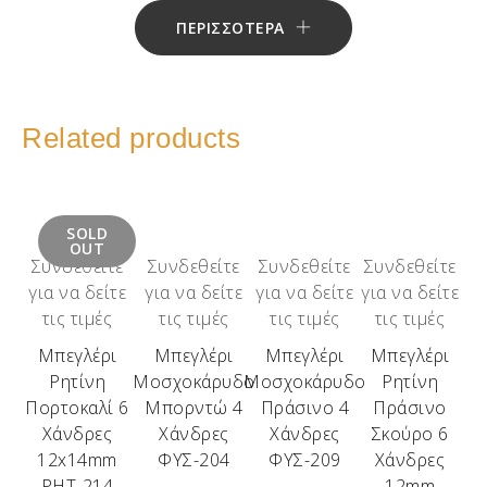
ΠΕΡΙΣΣΟΤΕΡΑ
Related products
SOLD
OUT
Συνδεθείτε
Συνδεθείτε
Συνδεθείτε
Συνδεθείτε
για να δείτε
για να δείτε
για να δείτε
για να δείτε
τις τιμές
τις τιμές
τις τιμές
τις τιμές
Μπεγλέρι
Μπεγλέρι
Μπεγλέρι
Μπεγλέρι
Ρητίνη
Μοσχοκάρυδο
Μοσχοκάρυδο
Ρητίνη
Πορτοκαλί 6
Μπορντώ 4
Πράσινο 4
Πράσινο
Χάνδρες
Χάνδρες
Χάνδρες
Σκούρο 6
12x14mm
ΦΥΣ-204
ΦΥΣ-209
Χάνδρες
ΡΗΤ-214
12mm