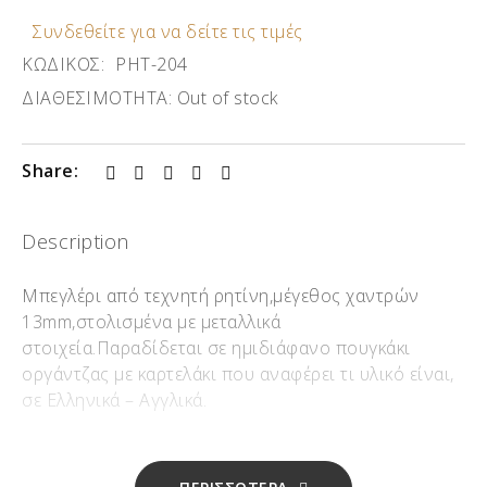
Συνδεθείτε για να δείτε τις τιμές
ΚΩΔΙΚΟΣ:
ΡΗΤ-204
ΔΙΑΘΕΣΙΜΟΤΗΤΑ:
Out of stock
Share:
Description
Μπεγλέρι από τεχνητή ρητίνη,μέγεθος χαντρών
13mm,στολισμένα με μεταλλικά
στοιχεία.Παραδίδεται σε ημιδιάφανο πουγκάκι
οργάντζας με καρτελάκι που αναφέρει τι υλικό είναι,
σε Ελληνικά – Αγγλικά.