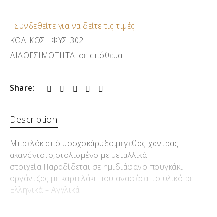
Συνδεθείτε για να δείτε τις τιμές
ΚΩΔΙΚΟΣ:
ΦΥΣ-302
ΔΙΑΘΕΣΙΜΟΤΗΤΑ:
σε απόθεμα
Share:
Description
Μπρελόκ από μοσχοκάρυδο,μέγεθος χάντρας
ακανόνιστο,στολισμένο με μεταλλικά
στοιχεία.Παραδίδεται σε ημιδιάφανο πουγκάκι
οργάντζας με καρτελάκι που αναφέρει το υλικό σε
Ελληνικά – Αγγλικά.