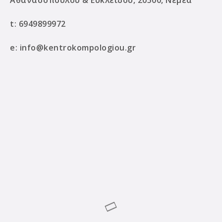
Αθανασοπούλου & Ευκλείδου, 20500, Νεμέα
t:
6949899972
e:
info@kentrokompologiou.gr