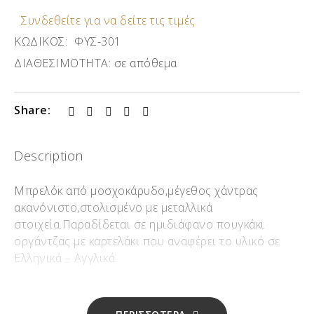
Συνδεθείτε για να δείτε τις τιμές
ΚΩΔΙΚΟΣ:
ΦΥΣ-301
ΔΙΑΘΕΣΙΜΟΤΗΤΑ:
σε απόθεμα
Share:
Description
Μπρελόκ από μοσχοκάρυδο,μέγεθος χάντρας
ακανόνιστο,στολισμένο με μεταλλικά
στοιχεία.Παραδίδεται σε ημιδιάφανο πουγκάκι
οργάντζας με καρτελάκι που αναφέρει το υλικό σε
Ελληνικά – Αγγλικά.