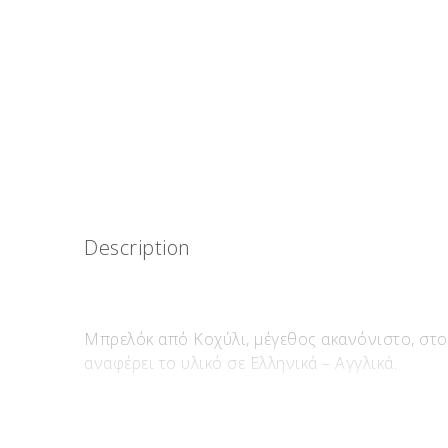
Description
Μπρελόκ από Κοχύλι, μέγεθος ακανόνιστο, στολ
αναφέρει το υλικό σε Ελληνικά – Αγγλικά.