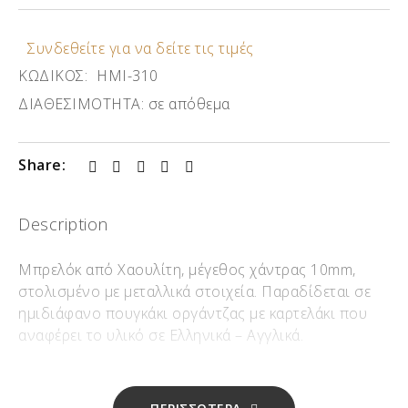
Συνδεθείτε για να δείτε τις τιμές
ΚΩΔΙΚΟΣ:
ΗΜΙ-310
ΔΙΑΘΕΣΙΜΟΤΗΤΑ:
σε απόθεμα
Share:
Description
Μπρελόκ από Χαουλίτη, μέγεθος χάντρας 10mm,
στολισμένο με μεταλλικά στοιχεία. Παραδίδεται σε
ημιδιάφανο πουγκάκι οργάντζας με καρτελάκι που
αναφέρει το υλικό σε Ελληνικά – Αγγλικά.