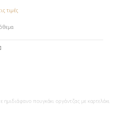
τις τιμές
όθεμα
ε ημιδιάφανο πουγκάκι οργάντζας με καρτελάκι