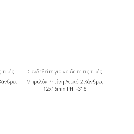
ς τιμές
Συνδεθείτε για να δείτε τις τιμές
Χάνδρες
Μπρελόκ Ρητίνη Λευκό 2 Χάνδρες
12x16mm ΡΗΤ-318