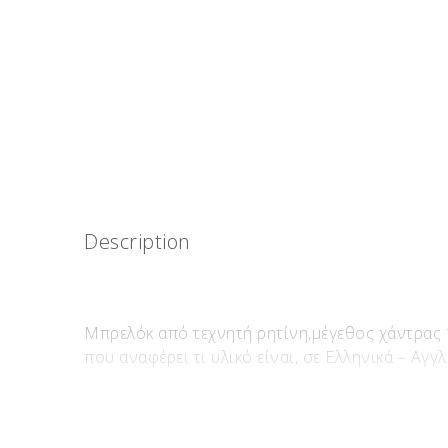
Description
Μπρελόκ από τεχνητή ρητίνη,μέγεθος χάντρας 
που αναφέρει τι υλικό είναι, σε Ελληνικά – Αγγλ