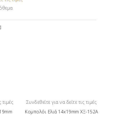
όθεμα
ς τιμές
Συνδεθείτε για να δείτε τις τιμές
x19mm
Κομπολόι Ελιά 14x19mm ΧΞ-152Α