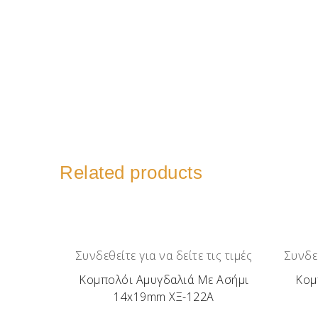
Related products
Συνδεθείτε για να δείτε τις τιμές
Συνδεθ
Κομπολόι Αμυγδαλιά Με Ασήμι
Κομ
14x19mm ΧΞ-122Α