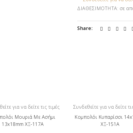
ΔΙΑΘΕΣΙΜΟΤΗΤΑ:
σε απ
Share:
είτε για να δείτε τις τιμές
Συνδεθείτε για να δείτε τι
πολόι Μουριά Με Ασήμι
Κομπολόι Κυπαρίσσι 14
13x18mm ΧΞ-117Α
ΧΞ-151Α