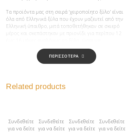
Τα προϊόντα μας στη σειρά ‘χειροποίητο ξύλο’ είναι
όλα από Ελληνικά ξύλα που έχουν μαζευτεί από την
Ελληνική ύπαιθρο, μετά τοποθετήθηκαν σε σκιερό
μέρος και σκεπάστηκαν με πριονίδι για περίπου 12
έως 16 μήνες αναλόγως το ξύλο, ώστε να
αποβάλουν κάθε ίχνος υγρασίας!!!
ΠΕΡΙΣΣΟΤΕΡΑ
Μετά αρχίζει το τεμάχισμα και η χειροποίητη
επεξεργασία μίας-μίας χάντρας σε τόρνο
σμιλεύοντάς την με το χέρι!!! Αφού της δώσουμε το
σχήμα, προχωράμε στο φινίρισμα, αυτό σημαίνει 5
Related products
‘χέρια’ με διαφορετικό νούμερο γυαλόχαρτου και
όταν η χάντρα μας είναι έτοιμη γίνεται επάλειψη με
φυσικό κερί μέλισσας και αιθέρια έλαια!!!
Το δέσιμο μπορεί να είναι με απλό μέταλλο ή με
Συνδεθείτε
Συνδεθείτε
Συνδεθείτε
Συνδεθείτε
ασήμι 925 αναλόγως την επιθυμία σας,με επιπλέον
για να δείτε
για να δείτε
για να δείτε
για να δείτε