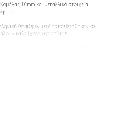
Καμήλας 10mm και μεταλλικά στοιχεία.
υής του.
Ελληνική ύπαιθρο, μετά τοποθετήθηκαν σε
άλουν κάθε ίχνος υγρασίας!!!
 το χέρι!!! Αφού της δώσουμε το σχήμα,
 μας είναι έτοιμη γίνεται επάλειψη με φυσικό
στος του ασημιού. Το κάθε μπεγλέρι είναι
ερότητάς τους, όπως αντιλαμβάνεστε, είναι
Κουτσουπιά – Μουριά – Πορτοκαλιά – Βίδι –