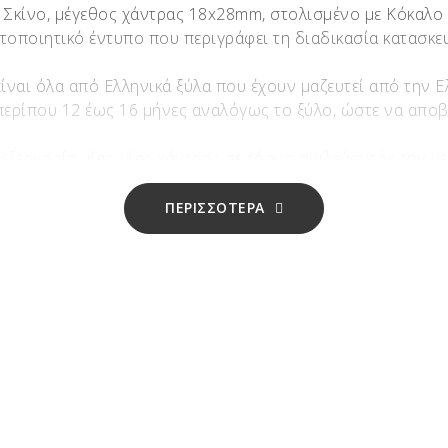
 Σκίνο, μέγεθος χάντρας 18x28mm, στολισμένο με Κόκαλο 
στοποιητικό έντυπο που περιγράφει τη διαδικασία κατασκε
 είναι όλα από Ελληνικά ξύλα που έχουν μαζευτεί από την 
 περίπου 12 έως 16 μήνες αναλόγως το ξύλο, ώστε να αποβ
πεξεργασία μίας-μίας χάντρας σε τόρνο σμιλεύοντάς την με
ια’ με διαφορετικό νούμερο γυαλόχαρτου και όταν η χάντρα
ΠΕΡΙΣΣΟΤΕΡΑ
ε ασήμι 925 αναλόγως την επιθυμία σας,με επιπλέον το κό
 από το ίδιο κομμάτι ξύλου!!!
υ μπεγλεριού, τι κρατάει στα χέρια του!!! Λόγω της ιδιαιτ
– Πουρνάρι – Βελανιδιά – Κουμαριά – Σκίνος – Αγριελιά – 
ίσσι.