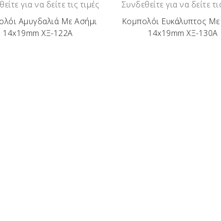
είτε για να δείτε τις τιμές
Συνδεθείτε για να δείτε τι
ολόι Αμυγδαλιά Με Ασήμι
Κομπολόι Ευκάλυπτος Με
14x19mm ΧΞ-122Α
14x19mm ΧΞ-130Α