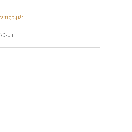
ε τις τιμές
όθεμα