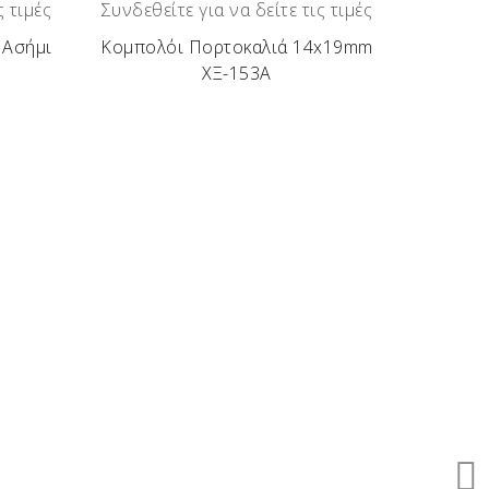
ς τιμές
Συνδεθείτε για να δείτε τις τιμές
 Ασήμι
Κομπολόι Πορτοκαλιά 14x19mm
ΧΞ-153Α