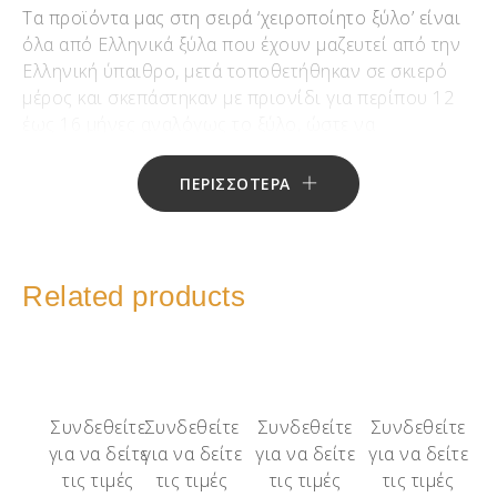
Τα προϊόντα μας στη σειρά ‘χειροποίητο ξύλο’ είναι
όλα από Ελληνικά ξύλα που έχουν μαζευτεί από την
Ελληνική ύπαιθρο, μετά τοποθετήθηκαν σε σκιερό
μέρος και σκεπάστηκαν με πριονίδι για περίπου 12
έως 16 μήνες αναλόγως το ξύλο, ώστε να
αποβάλουν κάθε ίχνος υγρασίας!!!
ΠΕΡΙΣΣΟΤΕΡΑ
Μετά αρχίζει το τεμάχισμα και η χειροποίητη
επεξεργασία μίας-μίας χάντρας σε τόρνο
σμιλεύοντάς την με το χέρι!!! Αφού της δώσουμε το
σχήμα, προχωράμε στο φινίρισμα, αυτό σημαίνει 5
Related products
‘χέρια’ με διαφορετικό νούμερο γυαλόχαρτου και
όταν η χάντρα μας είναι έτοιμη γίνεται επάλειψη με
φυσικό κερί μέλισσας και αιθέρια έλαια!!!
Το δέσιμο μπορεί να είναι με ασήμι 925 ή απλό
Συνδεθείτε
Συνδεθείτε
Συνδεθείτε
Συνδεθείτε
μέταλλο,αναλόγως την επιθυμία σας!!! Το κάθε
για να δείτε
για να δείτε
για να δείτε
για να δείτε
μπεγλέρι είναι μοναδικό, δεν μοιάζει με κανένα άλλο
τις τιμές
τις τιμές
τις τιμές
τις τιμές