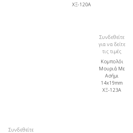
ΧΞ-120Α
κομπολογιού, τι κρατάει στα χέρια του. Λόγω της
ιδιαιτερότητάς τους, όπως αντιλαμβάνεστε, είναι
περιορισμένης παραγωγής!
Τα διαθέσιμα αυτή τη στιγμή ξύλα είναι:
Συνδεθείτε
Ελιά – Αμυγδαλιά – Βερικοκιά – Ακακία – Δρυς –
για να δείτε
Πουρνάρι – Βελανιδιά – Κουμαριά – Σκίνος –
τις τιμές
Αγριελιά – Κουτσουπιά – Μουριά – Πορτοκαλιά –
Κομπολόι
Βίδι – Ευκάλυπτος – Καρυδιά – Ιτιά – Κερασιά –
Μουριά Με
Κυπαρίσσι.
Ασήμι
14x19mm
ΧΞ-123Α
Συνδεθείτε