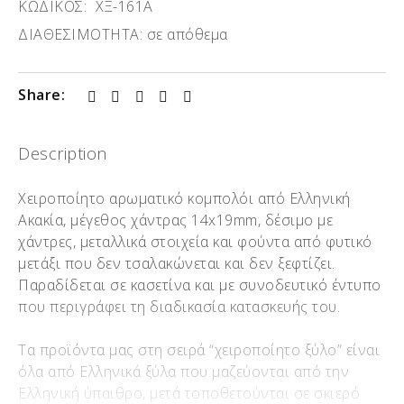
ΚΩΔΙΚΟΣ:
ΧΞ-161Α
ΔΙΑΘΕΣΙΜΟΤΗΤΑ:
σε απόθεμα
Share:
Description
Χειροποίητο αρωματικό κομπολόι από Ελληνική
Ακακία, μέγεθος χάντρας 14x19mm, δέσιμο με
χάντρες, μεταλλικά στοιχεία και φούντα από φυτικό
μετάξι που δεν τσαλακώνεται και δεν ξεφτίζει.
Παραδίδεται σε κασετίνα και με συνοδευτικό έντυπο
που περιγράφει τη διαδικασία κατασκευής του.
Τα προϊόντα μας στη σειρά “χειροποίητο ξύλο” είναι
όλα από Ελληνικά ξύλα που μαζεύονται από την
Ελληνική ύπαιθρο, μετά τοποθετούνται σε σκιερό