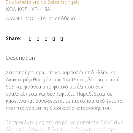
Συνδεθείτε για να δείτε τις τιμές
ΚΩΔΙΚΟΣ:
ΧΞ-118Α
ΔΙΑΘΕΣΙΜΟΤΗΤΑ:
σε απόθεμα
Share:
Description
Χειροποίητο αρωματικό κομπολόι από Ελληνική
Ακακία, μέγεθος χάντρας 14x19mm, δέσιμο με ασήμι
925 και φούντα από φυτικό μετάξι που δεν
τσαλακώνεται και δεν ξεφτίζει. Παραδίδεται σε
κασετίνα και συνοδεύεται με πιστοποιητικό έντυπο
που περιγράφει τη διαδικασία κατασκευής του.
Τα προϊόντα μας στη σειρά “χειροποίητο ξύλο” είναι
όλα από Ελληνικά ξύλα που μαζεύονται από την