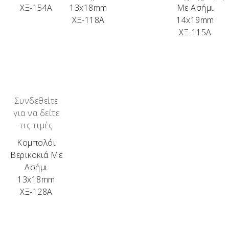
ΧΞ-154Α
13x18mm
Με Ασήμι
Όλα αυτά για να γνωρίζει ο κάτοχος ενός τέτοιου
ΧΞ-118Α
14x19mm
κομπολογιού, τι κρατάει στα χέρια του. Λόγω της
ΧΞ-115Α
ιδιαιτερότητάς τους, όπως αντιλαμβάνεστε, είναι
περιορισμένης παραγωγής!
Τα διαθέσιμα αυτή τη στιγμή ξύλα είναι:
Ελιά – Αμυγδαλιά – Βερικοκιά – Ακακία – Δρυς –
Πουρνάρι – Βελανιδιά – Κουμαριά – Σκίνος –
Συνδεθείτε
Αγριελιά – Κουτσουπιά – Μουριά – Πορτοκαλιά –
για να δείτε
Βίδι – Ευκάλυπτος – Καρυδιά – Ιτιά – Κερασιά –
τις τιμές
Κυπαρίσσι.
Κομπολόι
Βερικοκιά Με
Ασήμι
13x18mm
ΧΞ-128Α