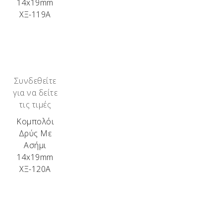
14x19mm
ΧΞ-119Α
Συνδεθείτε
για να δείτε
τις τιμές
Κομπολόι
Δρύς Με
Ασήμι
14x19mm
ΧΞ-120Α