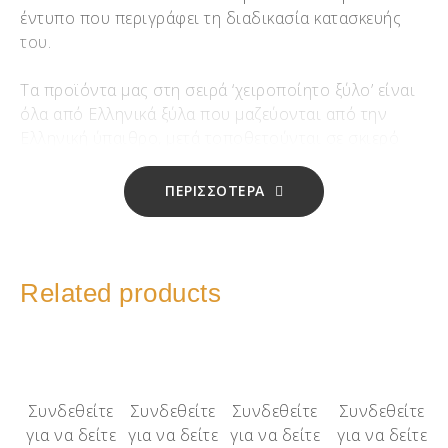
έντυπο που περιγράφει τη διαδικασία κατασκευής
του.
Τα προϊόντα μας στη σειρά ‘χειροποίητο ξύλο’ είναι
όλα από Ελληνικά ξύλα που μαζεύονται από την
Ελληνική ύπαιθρο, μετά τοποθετούνται σε σκιερό
μέρος και σκεπάζονται με πριονίδι για περίπου 12
έως 16 μήνες αναλόγως το ξύλο, ώστε να
ΠΕΡΙΣΣΟΤΕΡΑ
αποβάλουν κάθε ίχνος υγρασίας!
Μετά αρχίζει το τεμάχισμα και η χειροποίητη
επεξεργασία μίας – μίας χάντρας σε τόρνο
Related products
σμιλεύοντάς την με το χέρι. Αφού της δώσουμε το
σχήμα, προχωράμε στο φινίρισμα, αυτό σημαίνει 5
‘χέρια’ με διαφορετικό νούμερο γυαλόχαρτου και
όταν η χάντρα μας είναι έτοιμη γίνεται επάλειψη με
φυσικό κερί μέλισσας και αιθέρια έλαια.
Συνδεθείτε
Συνδεθείτε
Συνδεθείτε
Συνδεθείτε
για να δείτε
για να δείτε
για να δείτε
για να δείτε