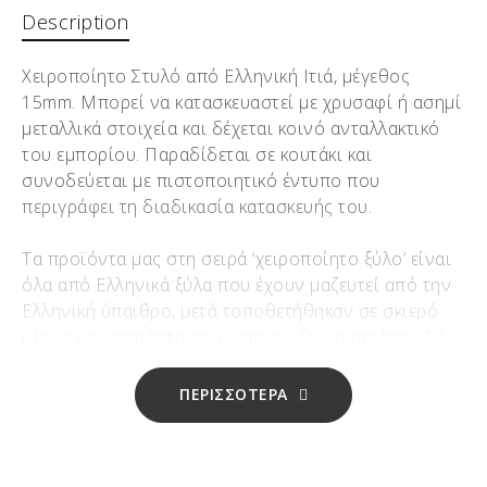
Description
Χειροποίητο Στυλό από Ελληνική Ιτιά, μέγεθος
15mm. Μπορεί να κατασκευαστεί με χρυσαφί ή ασημί
μεταλλικά στοιχεία και δέχεται κοινό ανταλλακτικό
του εμπορίου. Παραδίδεται σε κουτάκι και
συνοδεύεται με πιστοποιητικό έντυπο που
περιγράφει τη διαδικασία κατασκευής του.
Τα προϊόντα μας στη σειρά ‘χειροποίητο ξύλο’ είναι
όλα από Ελληνικά ξύλα που έχουν μαζευτεί από την
Ελληνική ύπαιθρο, μετά τοποθετήθηκαν σε σκιερό
μέρος και σκεπάστηκαν με πριονίδι για περίπου 12
έως 16 μήνες αναλόγως το ξύλο, ώστε να
αποβάλουν κάθε ίχνος υγρασίας!!!
ΠΕΡΙΣΣΟΤΕΡΑ
Μετά αρχίζει το τεμάχισμα και η χειροποίητη
επεξεργασία μίας-μίας χάντρας σε τόρνο