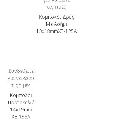
Κυπαρίσσι.
τις τιμές
Κομπολόι Δρύς
Με Ασήμι
13x18mmΧΞ-125Α
Συνδεθείτε
για να δείτε
τις τιμές
Κομπολόι
Πορτοκαλιά
14x19mm
ΧΞ-153Α