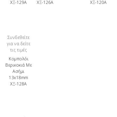
ΧΞ-129Α
ΧΞ-126Α
ΧΞ-120Α
περιορισμένης παραγωγής.
Τα διαθέσιμα αυτή τη στιγμή ξύλα είναι:
Ελιά – Αμυγδαλιά – Βερικοκιά – Ακακία – Δρυς –
Πουρνάρι – Βελανιδιά – Κουμαριά – Σκίνος –
Αγριελιά – Κουτσουπιά – Μουριά – Πορτοκαλιά –
Συνδεθείτε
Βίδι – Ευκάλυπτος – Καρυδιά – Ιτιά – Κερασιά –
για να δείτε
Κυπαρίσσι.
τις τιμές
Κομπολόι
Βερικοκιά Με
Ασήμι
13x18mm
ΧΞ-128Α