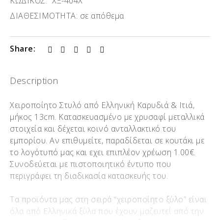
ΚΩΔΙΚΟΣ:
ΧΞ-404Χ
ΔΙΑΘΕΣΙΜΟΤΗΤΑ:
σε απόθεμα
Share:
Description
Χειροποίητο Στυλό από Ελληνική Καρυδιά & Ιτιά,
μήκος 13cm. Kατασκευασμένο με χρυσαφί μεταλλικά
στοιχεία και δέχεται κοινό ανταλλακτικό του
εμπορίου. Αν επιθυμείτε, παραδίδεται σε κουτάκι με
το λογότυπό μας και εχει επιπλέον χρέωση 1.00€.
Συνοδεύεται με πιστοποιητικό έντυπο που
περιγράφει τη διαδικασία κατασκευής του.
Τα προϊόντα μας στη σειρά “χειροποίητο ξύλο” είναι
όλα από Ελληνικά ξύλα που έχουν μαζευτεί από την