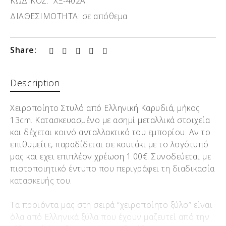
ΚΩΔΙΚΟΣ:
ΧΞ-402Α
ΔΙΑΘΕΣΙΜΟΤΗΤΑ:
σε απόθεμα
Share:
Description
Χειροποίητο Στυλό από Ελληνική Καρυδιά, μήκος
13cm. Kατασκευασμένο με ασημί μεταλλικά στοιχεία
και δέχεται κοινό ανταλλακτικό του εμπορίου. Αν το
επιθυμείτε, παραδίδεται σε κουτάκι με το λογότυπό
μας και εχει επιπλέον χρέωση 1.00€. Συνοδεύεται με
πιστοποιητικό έντυπο που περιγράφει τη διαδικασία
κατασκευής του.
Τα προϊόντα μας στη σειρά “χειροποίητο ξύλο” είναι
όλα από Ελληνικά ξύλα που έχουν μαζευτεί από την