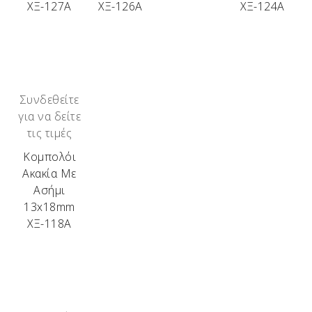
ΧΞ-127Α
ΧΞ-126Α
ΧΞ-124Α
περιορισμένης παραγωγής.
Τα διαθέσιμα αυτή τη στιγμή ξύλα είναι:
Ελιά – Αμυγδαλιά – Βερικοκιά – Ακακία – Δρυς –
Πουρνάρι – Βελανιδιά – Κουμαριά – Σκίνος –
Αγριελιά – Κουτσουπιά – Μουριά – Πορτοκαλιά –
Συνδεθείτε
Βίδι – Ευκάλυπτος – Καρυδιά – Ιτιά – Κερασιά –
για να δείτε
Κυπαρίσσι.
τις τιμές
Κομπολόι
Ακακία Με
Ασήμι
13x18mm
ΧΞ-118Α