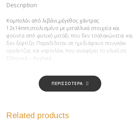
Description
Κομπολόι από λιβάνι,μέγεθος χάντρας
12x14mm,στολισμένο με μεταλλικά στοιχεία και
φούντα από φυτικό μετάξι που δεν τσαλακώνεται και
δεν ξεφτίζει.Παραδίδεται σε ημιδιάφανο πουγκάκι
οργάντζας και καρτελάκι που αναφέρει το υλικό,σε
Ελληνικά – Αγγλικά.
ΠΕΡΙΣΣΟΤΕΡΑ
Related products