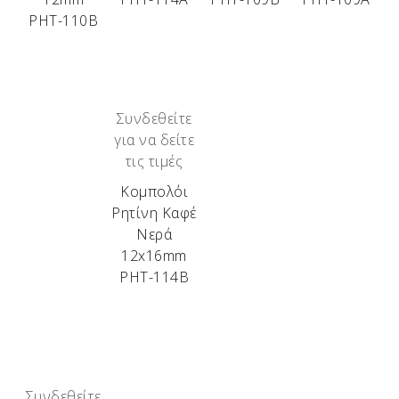
ΡΗΤ-110Β
Συνδεθείτε
για να δείτε
τις τιμές
Κομπολόι
Ρητίνη Καφέ
Νερά
12x16mm
ΡΗΤ-114Β
Συνδεθείτε