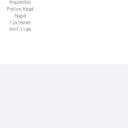
Κομπολόι
Ρητίνη Καφέ
Νερά
12x16mm
ΡΗΤ-114Α