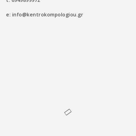
t:
6949899972
e:
info@kentrokompologiou.gr