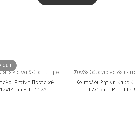
D OUT
είτε για να δείτε τις τιμές
Συνδεθείτε για να δείτε τι
πολόι Ρητίνη Πορτοκαλί
Κομπολόι Ρητίνη Καφέ Κί
12x14mm ΡΗΤ-112Α
12x16mm ΡΗΤ-113