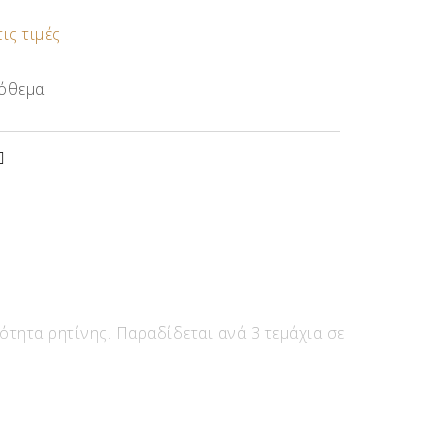
τις τιμές
όθεμα
τητα ρητίνης. Παραδίδεται ανά 3 τεμάχια σε