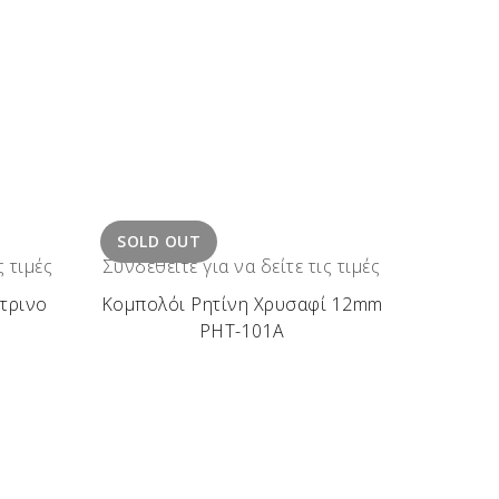
SOLD OUT
ς τιμές
Συνδεθείτε για να δείτε τις τιμές
τρινο
Κομπολόι Ρητίνη Χρυσαφί 12mm
Β
ΡΗΤ-101Α