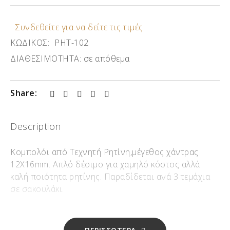
Συνδεθείτε για να δείτε τις τιμές
ΚΩΔΙΚΟΣ:
ΡΗΤ-102
ΔΙΑΘΕΣΙΜΟΤΗΤΑ:
σε απόθεμα
Share:
Description
Κομπολόι από Τεχνητή Ρητίνη,μέγεθος χάντρας
12X16mm. Απλό δέσιμο για χαμηλό κόστος αλλά
καλή ποιότητα ρητίνης. Παραδίδεται ανά 3 τεμάχια
σε σακουλάκι.