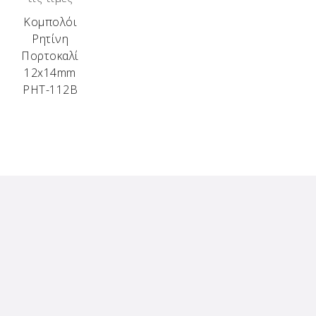
Κομπολόι
Ρητίνη
Πορτοκαλί
12x14mm
ΡΗΤ-112Β