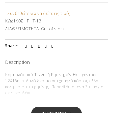
Συνδεθείτε για να δείτε τις τιμές
ΚΩΔΙΚΟΣ:
ΡΗΤ-131
ΔΙΑΘΕΣΙΜΟΤΗΤΑ:
Out of stock
Share:
Description
Κομπολόι από Τεχνητή Ρητίνη,μέγεθος χάντρας
12X16mm. Απλό δέσιμο για χαμηλό κόστος αλλά
καλή ποιότητα ρητίνης. Παραδίδεται ανά 3 τεμάχια
σε σακουλάκι.