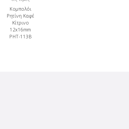
Κομπολόι
Ρητίνη Καφέ
Κίτρινο
12x16mm
ΡΗΤ-113Β