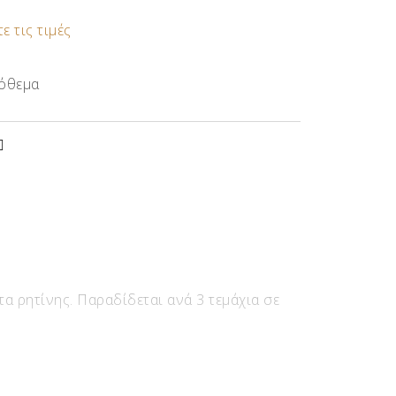
ε τις τιμές
όθεμα
α ρητίνης. Παραδίδεται ανά 3 τεμάχια σε