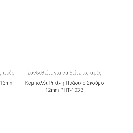
ς τιμές
Συνδεθείτε για να δείτε τις τιμές
ο 13mm
Κομπολόι Ρητίνη Πράσινο Σκούρο
12mm ΡΗΤ-103Β