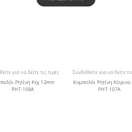
είτε για να δείτε τις τιμές
Συνδεθείτε για να δείτε τι
πολόι Ρητίνη Κεχ 12mm
Κομπολόι Ρητίνη Κίτριν
ΡΗΤ-108Α
ΡΗΤ-107Α