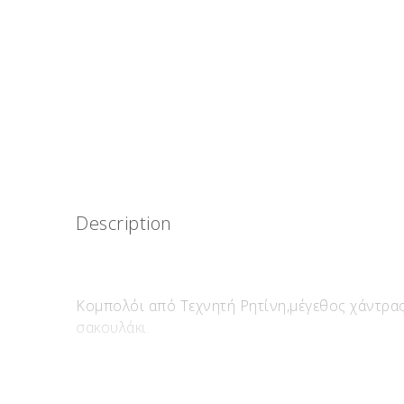
Description
Κομπολόι από Τεχνητή Ρητίνη,μέγεθος χάντρας
σακουλάκι.