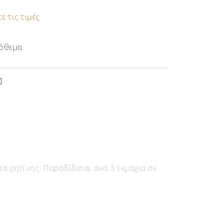
ε τις τιμές
όθεμα
α ρητίνης. Παραδίδεται ανά 3 τεμάχια σε