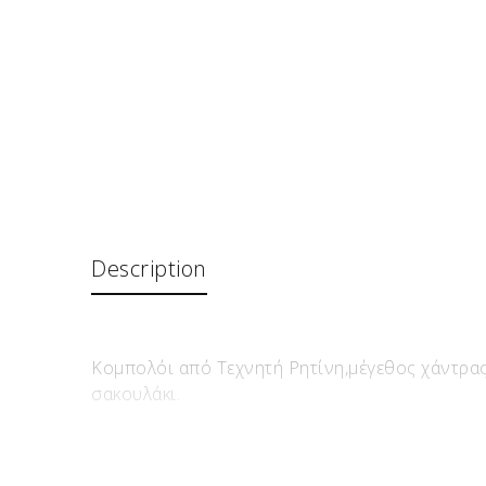
Description
Κομπολόι από Τεχνητή Ρητίνη,μέγεθος χάντρας
σακουλάκι.