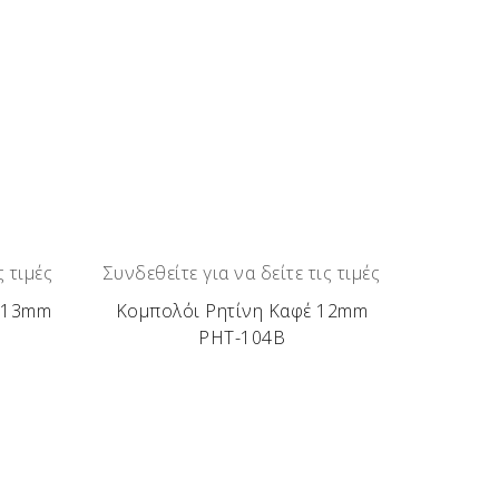
ς τιμές
Συνδεθείτε για να δείτε τις τιμές
ο 13mm
Κομπολόι Ρητίνη Καφέ 12mm
ΡΗΤ-104Β