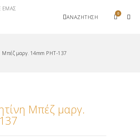
Ε ΕΜΑΣ
0
ΑΝΑΖΗΤΗΣΗ
η Μπέζ μαργ. 14mm ΡΗΤ-137
ητίνη Μπέζ μαργ.
137