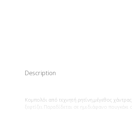
Description
Κομπολόι από τεχνητή ρητίνη,μέγεθος χάντρας 
ξεφτίζει.Παραδίδεται σε ημιδιάφανο πουγκάκι ορ