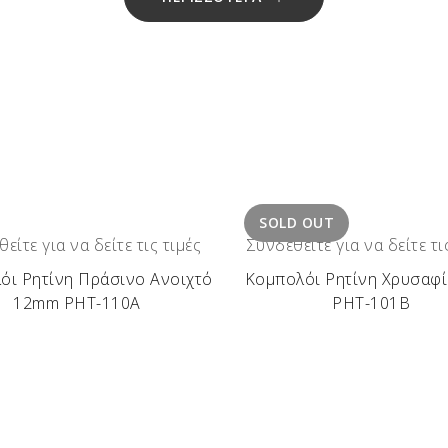
SOLD OUT
είτε για να δείτε τις τιμές
Συνδεθείτε για να δείτε τι
όι Ρητίνη Πράσινο Ανοιχτό
Κομπολόι Ρητίνη Χρυσαφ
12mm ΡΗΤ-110Α
ΡΗΤ-101Β