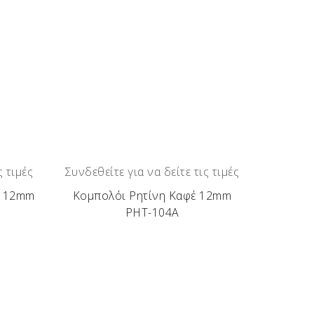
ς τιμές
Συνδεθείτε για να δείτε τις τιμές
ί 12mm
Κομπολόι Ρητίνη Καφέ 12mm
ΡΗΤ-104Α