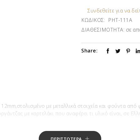
Συνδεθείτε για να δείτ
ΚΩΔΙΚΟΣ:
ΡΗΤ-111Α
ΔΙΑΘΕΣΙΜΟΤΗΤΑ:
σε απ
Share:
12mm,στολισμένο με μεταλλικά στοιχεία και φούντα από φ
γάντζας με καρτελάκι που αναφέρει τι υλικό είναι, σε Ελλη
ΠΕΡΙΣΣΟΤΕΡΑ