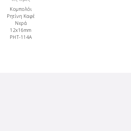
Κομπολόι
Ρητίνη Καφέ
Νερά
12x16mm
ΡΗΤ-114Α