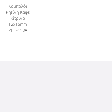
Κομπολόι
Ρητίνη Καφέ
Κίτρινο
12x16mm
ΡΗΤ-113Α