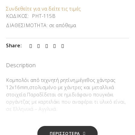
Συνδεθείτε για να δείτε τις τιμές
ΚΩΔΙΚΟΣ:
ΡΗΤ-115Β
ΔΙΑΘΕΣΙΜΟΤΗΤΑ:
σε απόθεμα
Share:
Description
Κομπολόι από τεχνητή ρητίνη,μέγεθος χάντρας
12x16mm,στολισμένο με χάντρες και μεταλλικά
στοιχεία.Παραδίδεται σε ημιδιάφανο πουγκάκι
οργάντζας με καρτελάκι που αναφέρει τι υλικό είναι,
σε Ελληνικά – Αγγλικά.
ΠΕΡΙΣΣΟΤΕΡΑ