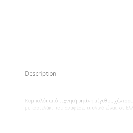
Description
Κομπολόι από τεχνητή ρητίνη,μέγεθος χάντρας
με καρτελάκι που αναφέρει τι υλικό είναι, σε Ελ