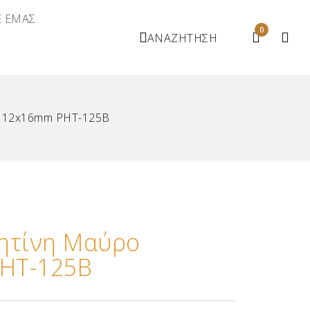
Ε ΕΜΑΣ
0
ΑΝΑΖΗΤΗΣΗ
ο 12x16mm ΡΗΤ-125Β
ητίνη Μαύρο
ΗΤ-125Β