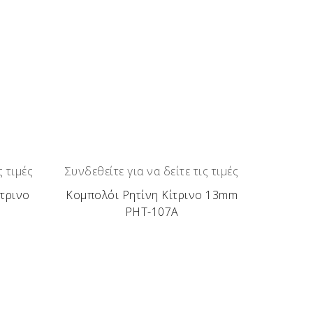
ς τιμές
Συνδεθείτε για να δείτε τις τιμές
τρινο
Κομπολόι Ρητίνη Κίτρινο 13mm
Β
ΡΗΤ-107Α