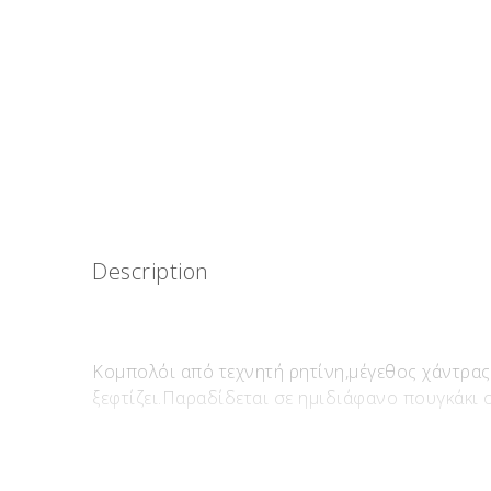
Description
Κομπολόι από τεχνητή ρητίνη,μέγεθος χάντρας 
ξεφτίζει.Παραδίδεται σε ημιδιάφανο πουγκάκι ορ