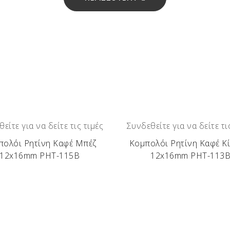
είτε για να δείτε τις τιμές
Συνδεθείτε για να δείτε τι
πολόι Ρητίνη Καφέ Μπέζ
Κομπολόι Ρητίνη Καφέ Κί
12x16mm ΡΗΤ-115Β
12x16mm ΡΗΤ-113