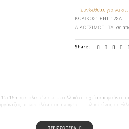
Συνδεθείτε για να δείτ
ΚΩΔΙΚΟΣ:
ΡΗΤ-128Α
ΔΙΑΘΕΣΙΜΟΤΗΤΑ:
σε απ
Share:
12x16mm,στολισμένο με μεταλλικά στοιχεία και φούντα απ
γάντζας με καρτελάκι που αναφέρει τι υλικό είναι, σε Ελλη
ΠΕΡΙΣΣΟΤΕΡΑ