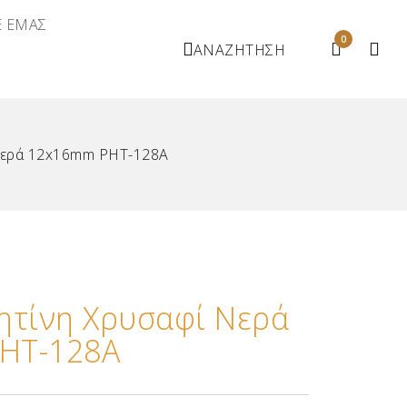
Ε ΕΜΑΣ
0
ΑΝΑΖΗΤΗΣΗ
Νερά 12x16mm ΡΗΤ-128Α
ητίνη Χρυσαφί Νερά
ΗΤ-128Α