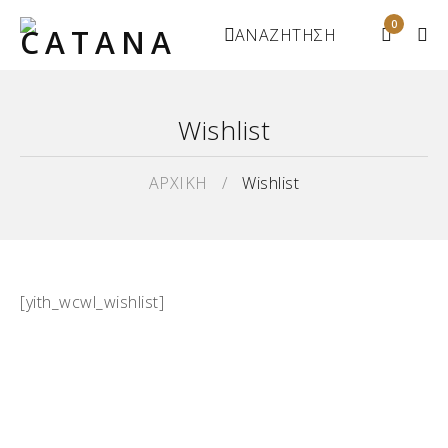
0
ΑΝΑΖΗΤΗΣΗ
Wishlist
ΑΡΧΙΚΗ
/
Wishlist
[yith_wcwl_wishlist]