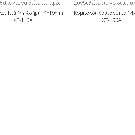
είτε για να δείτε τις τιμές
Συνδεθείτε για να δείτε τι
όι Ιτιά Με Ασήμι 14x19mm
Κομπολόι Κουτσουπιά 1
ΧΞ-119Α
ΧΞ-156Α