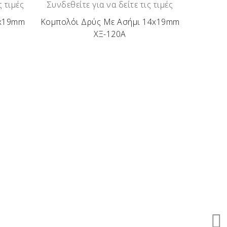
ς τιμές
Συνδεθείτε για να δείτε τις τιμές
4x19mm
Κομπολόι Δρύς Με Ασήμι 14x19mm
ΧΞ-120Α