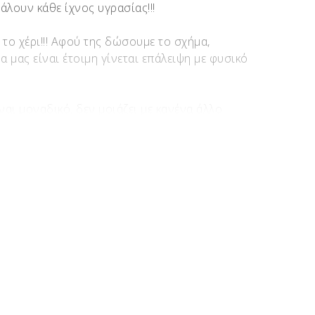
άλουν κάθε ίχνος υγρασίας!!!
 το χέρι!!! Αφού της δώσουμε το σχήμα,
 μας είναι έτοιμη γίνεται επάλειψη με φυσικό
ναι μοναδικό, δεν μοιάζει με κανένα άλλο
ερότητάς τους, όπως αντιλαμβάνεστε, είναι
Κουτσουπιά – Μουριά – Πορτοκαλιά – Βίδι –