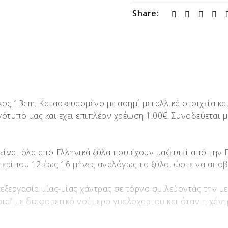
Share:
κος 13cm. Kατασκευασμένο με ασημί μεταλλικά στοιχεία και
ογότυπό μας και εχει επιπλέον χρέωση 1.00€. Συνοδεύεται 
 είναι όλα από Ελληνικά ξύλα που έχουν μαζευτεί από την
 περίπου 12 έως 16 μήνες αναλόγως το ξύλο, ώστε να απο
πεξεργασία μίας-μίας χάντρας σε τόρνο σμιλεύοντάς την μ
ια” με διαφορετικό νούμερο γυαλόχαρτου και όταν η χάντρ