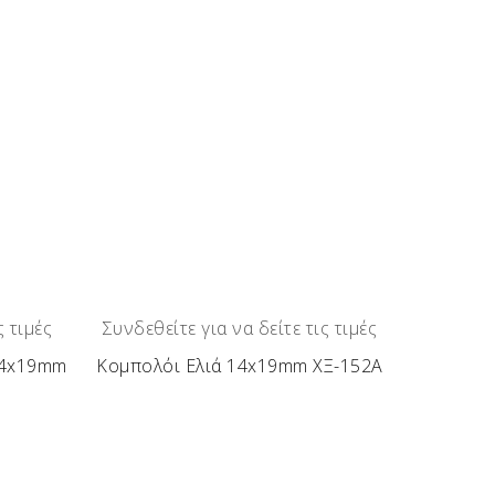
τάς τους, όπως αντιλαμβάνεστε, είναι
Κουτσουπιά – Μουριά – Πορτοκαλιά – Βίδι –
ς τιμές
Συνδεθείτε για να δείτε τις τιμές
14x19mm
Κομπολόι Ελιά 14x19mm ΧΞ-152Α