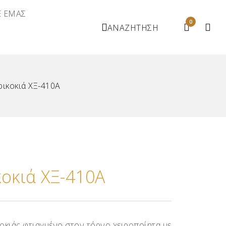
Ε ΕΜΑΣ
0
ΑΝΑΖΗΤΗΣΗ
ρικοκιά ΧΞ-410Α
κοκιά ΧΞ-410Α
οκιάς φτιαγμένο στον τόρνο χειροποίητα με