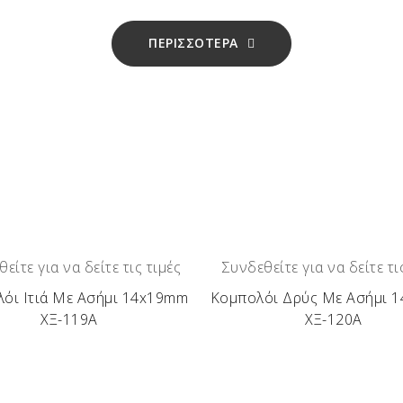
ανένα άλλο ακόμα και από το ίδιο κομμάτι ξύλου!
ΠΕΡΙΣΣΟΤΕΡΑ
υ Στυλού, τι κρατάει στα χέρια του. Λόγω της ιδιαιτερότη
– Πουρνάρι – Βελανιδιά – Κουμαριά – Σκίνος – Αγριελιά – 
ίσσι.
είτε για να δείτε τις τιμές
Συνδεθείτε για να δείτε τι
όι Ιτιά Με Ασήμι 14x19mm
Κομπολόι Δρύς Με Ασήμι 
ΧΞ-119Α
ΧΞ-120Α