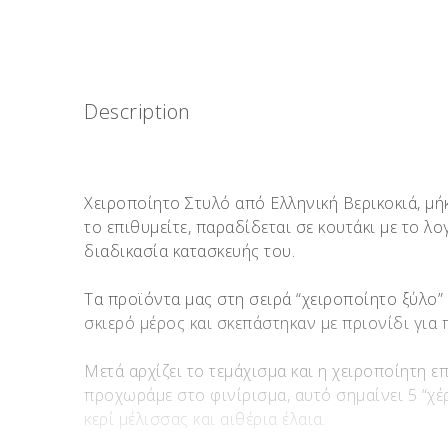
Description
Χειροποίητο Στυλό από Ελληνική Βερικοκιά, μή
το επιθυμείτε, παραδίδεται σε κουτάκι με το λ
διαδικασία κατασκευής του.
Τα προϊόντα μας στη σειρά “χειροποίητο ξύλο”
σκιερό μέρος και σκεπάστηκαν με πριονίδι για
Μετά αρχίζει το τεμάχισμα και η χειροποίητη ε
προχωράμε στο φινίρισμα, αυτό σημαίνει 5 “χέρ
κερί μέλισσας και αιθέρια έλαια.