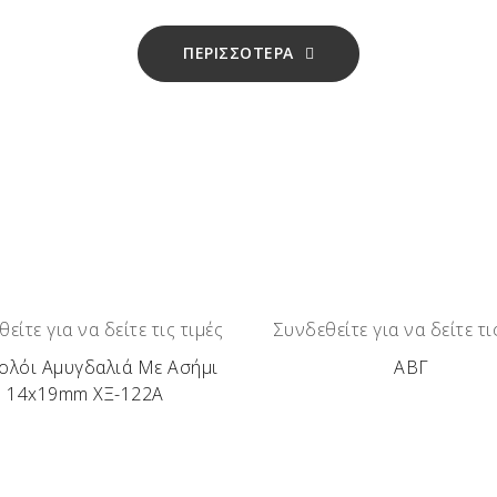
ανένα άλλο ακόμα και από το ίδιο κομμάτι ξύλου!
ΠΕΡΙΣΣΟΤΕΡΑ
υ Στυλού, τι κρατάει στα χέρια του. Λόγω της ιδιαιτερότη
– Πουρνάρι – Βελανιδιά – Κουμαριά – Σκίνος – Αγριελιά – 
ίσσι.
είτε για να δείτε τις τιμές
Συνδεθείτε για να δείτε τι
ολόι Αμυγδαλιά Με Ασήμι
ΑΒΓ
14x19mm ΧΞ-122Α