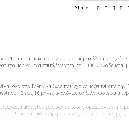
Share:
κος 13cm. Kατασκευασμένο με ασημί μεταλλικά στοιχεία κα
ογότυπό μας και εχει επιπλέον χρέωση 1.00€. Συνοδεύεται 
 είναι όλα από Ελληνικά ξύλα που έχουν μαζευτεί από την
 περίπου 12 έως 16 μήνες αναλόγως το ξύλο, ώστε να απο
πεξεργασία μίας-μίας χάντρας σε τόρνο σμιλεύοντάς την μ
ια” με διαφορετικό νούμερο γυαλόχαρτου και όταν η χάντρ