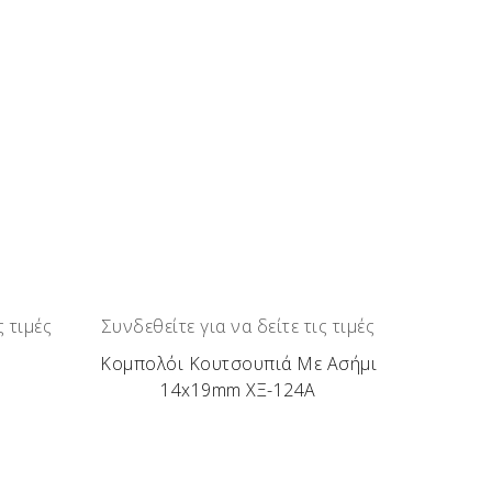
τάς τους, όπως αντιλαμβάνεστε, είναι
Κουτσουπιά – Μουριά – Πορτοκαλιά – Βίδι –
ς τιμές
Συνδεθείτε για να δείτε τις τιμές
Κομπολόι Κουτσουπιά Με Ασήμι
14x19mm ΧΞ-124Α