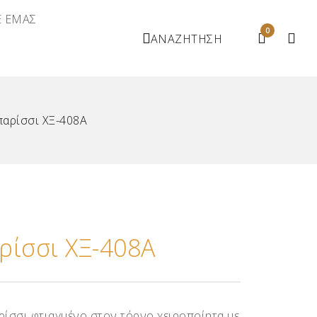
Ε ΕΜΑΣ
0
ΑΝΑΖΗΤΗΣΗ
παρίσσι ΧΞ-408Α
ρίσσι ΧΞ-408Α
ρίσσι φτιαγμένο στον τόρνο χειροποίητα με