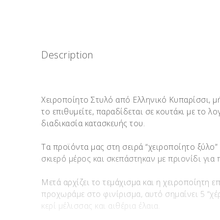
Description
Χειροποίητο Στυλό από Ελληνικό Κυπαρίσσι, μή
το επιθυμείτε, παραδίδεται σε κουτάκι με το λ
διαδικασία κατασκευής του.
Τα προϊόντα μας στη σειρά “χειροποίητο ξύλο”
σκιερό μέρος και σκεπάστηκαν με πριονίδι για
Μετά αρχίζει το τεμάχισμα και η χειροποίητη ε
προχωράμε στο φινίρισμα, αυτό σημαίνει 5 “χέρ
κερί μέλισσας και αιθέρια έλαια.