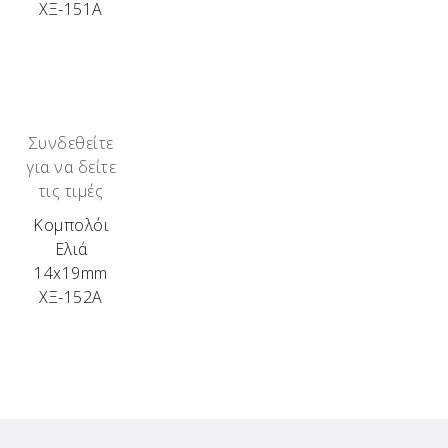
ΧΞ-151Α
Συνδεθείτε
για να δείτε
τις τιμές
Κομπολόι
Ελιά
14x19mm
ΧΞ-152Α