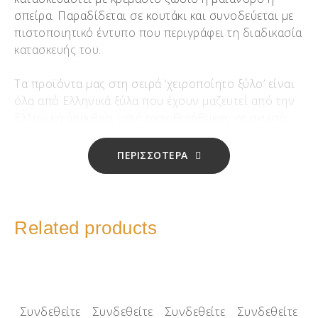
σπείρα. Παραδίδεται σε κουτάκι και συνοδεύεται με
πιστοποιητικό έντυπο που περιγράφει τη διαδικασία
κατασκευής του.
Τα προϊόντα μας στη σειρά ‘χειροποίητο ξύλο’ είναι
όλα από Ελληνικά ξύλα που έχουν μαζευτεί από την
Ελληνική ύπαιθρο, μετά τοποθετήθηκαν σε σκιερό
μέρος και σκεπάστηκαν με πριονίδι για περίπου 12
έως 16 μήνες αναλόγως το ξύλο, ώστε να
ΠΕΡΙΣΣΟΤΕΡΑ
αποβάλουν κάθε ίχνος υγρασίας!!!
Μετά αρχίζει το τεμάχισμα και η χειροποίητη
επεξεργασία μίας-μίας χάντρας σε τόρνο
Related products
σμιλεύοντάς την με το χέρι!!! Αφού της δώσουμε το
σχήμα, προχωράμε στο φινίρισμα, αυτό σημαίνει 5
‘χέρια’ με διαφορετικό νούμερο γυαλόχαρτου και
όταν η χάντρα μας είναι έτοιμη γίνεται επάλειψη με
φυσικό κερί μέλισσας και αιθέρια έλαια!!!
Συνδεθείτε
Συνδεθείτε
Συνδεθείτε
Συνδεθείτε