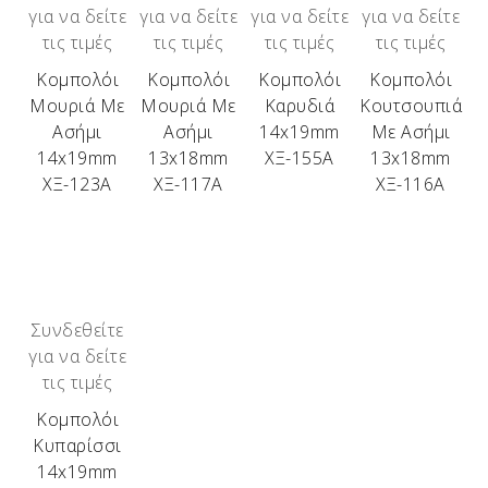
για να δείτε
για να δείτε
για να δείτε
για να δείτε
Το κάθε Μπρελόκ είναι μοναδικό, δεν μοιάζει με
τις τιμές
τις τιμές
τις τιμές
τις τιμές
κανένα άλλο ακόμα και από το ίδιο κομμάτι ξύλου!!!
Κομπολόι
Κομπολόι
Κομπολόι
Κομπολόι
Μουριά Με
Μουριά Με
Καρυδιά
Κουτσουπιά
Όλα αυτά για να γνωρίζει ο κάτοχος ενός τέτοιου
Ασήμι
Ασήμι
14x19mm
Με Ασήμι
Μπρελόκ, τι κρατάει στα χέρια του!!! Λόγω της
14x19mm
13x18mm
ΧΞ-155Α
13x18mm
ιδιαιτερότητάς τους, όπως αντιλαμβάνεστε, είναι
ΧΞ-123Α
ΧΞ-117Α
ΧΞ-116Α
περιορισμένης παραγωγής!!!
Τα διαθέσιμα αυτή τη στιγμή ξύλα είναι:
Ελιά – Αμυγδαλιά – Βερικοκιά – Ακακία – Δρυς –
Πουρνάρι – Βελανιδιά – Κουμαριά – Σκίνος –
Αγριελιά – Κουτσουπιά – Μουριά – Πορτοκαλιά –
Συνδεθείτε
Βίδι – Ευκάλυπτος – Καρυδιά – Ιτιά – Κερασιά –
για να δείτε
Κυπαρίσσι.
τις τιμές
Κομπολόι
Κυπαρίσσι
14x19mm